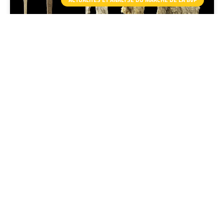
Zoom sur les levains et sur la société
ZEPPELIN SYSTEMS
Il y a des termes de boulangerie que l’on entend tous les
jours et pourtant dès
LIRE LA SUITE »
11 février 2022
Aucun commentaire